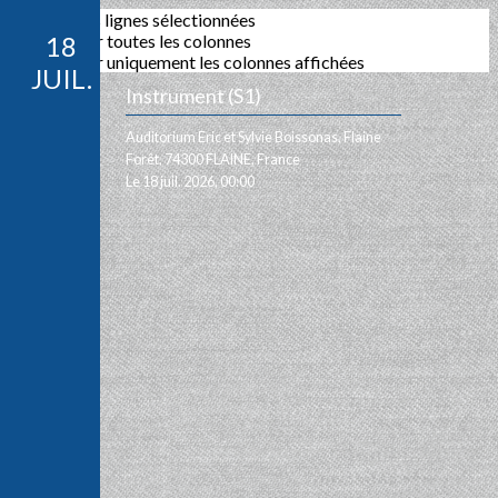
Exporter les lignes sélectionnées
Exporter toutes les colonnes
18
Exporter uniquement les colonnes affichées
JUIL.
Instrument (S1)
Auditorium Eric et Sylvie Boissonas, Flaine
Forêt, 74300 FLAINE, France
Le 18 juil. 2026, 00:00