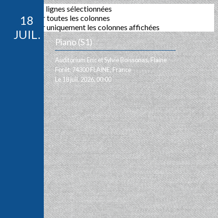
Exporter les lignes sélectionnées
Exporter toutes les colonnes
18
Exporter uniquement les colonnes affichées
JUIL.
Piano (S1)
Auditorium Eric et Sylvie Boissonas, Flaine
Forêt, 74300 FLAINE, France
Le 18 juil. 2026, 00:00