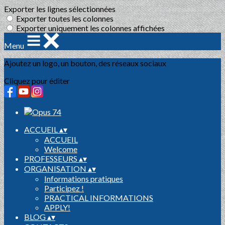
Exporter les lignes sélectionnées
Exporter toutes les colonnes
Exporter uniquement les colonnes affichées
Menu
Ajoutez un logo, un bouton, des réseaux sociaux
Cliquez pour éditer
ACCUEIL
▴
▾
ACCUEIL
Welcome
PROFESSEURS
▴
▾
ORGANISATION
▴
▾
Informations pratiques
Participez !
PRACTICAL INFORMATIONS
APPLY!
BLOG
▴
▾