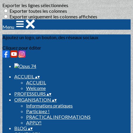
Exporter les lignes sélectionnées
Exporter toutes les colonnes
Exporter uniquement les colonnes affichées
Menu
Ajoutez un logo, un bouton, des réseaux sociaux
Cliquez pour éditer
ACCUEIL
▴
▾
ACCUEIL
Welcome
PROFESSEURS
▴
▾
ORGANISATION
▴
▾
Informations pratiques
Participez !
PRACTICAL INFORMATIONS
APPLY!
BLOG
▴
▾