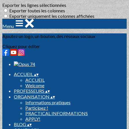
Exporter les lignes sélectionnées
Exporter toutes les colonnes
Exporter uniquement les colonnes affichées
Menu
Ajoutez un logo, un bouton, des réseaux sociaux
Cliquez pour éditer
ACCUEIL
▴
▾
ACCUEIL
Welcome
PROFESSEURS
▴
▾
ORGANISATION
▴
▾
Informations pratiques
Participez !
PRACTICAL INFORMATIONS
APPLY!
BLOG
▴
▾