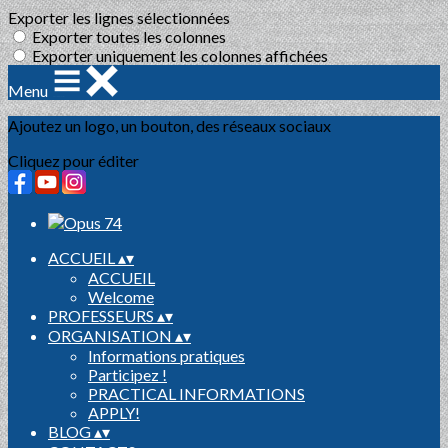
Exporter les lignes sélectionnées
Exporter toutes les colonnes
Exporter uniquement les colonnes affichées
Menu
Ajoutez un logo, un bouton, des réseaux sociaux
Cliquez pour éditer
ACCUEIL
▴
▾
ACCUEIL
Welcome
PROFESSEURS
▴
▾
ORGANISATION
▴
▾
Informations pratiques
Participez !
PRACTICAL INFORMATIONS
APPLY!
BLOG
▴
▾